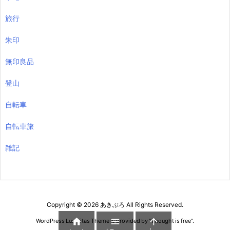
旅行
朱印
無印良品
登山
自転車
自転車旅
雑記
Copyright ©
2026
あきぶろ
All Rights Reserved.



WordPress Luxeritas Theme is provided by "
Thought is free
".