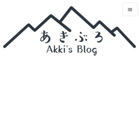


メニュ

サイド

前へ

次へ

検索