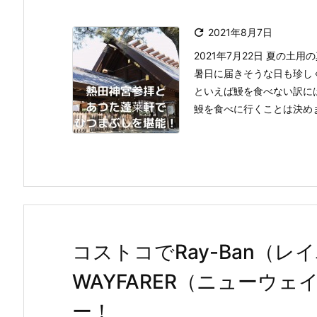

2021年8月7日
2021年7月22日 夏の
暑日に届きそうな日も珍し
といえば鰻を食べない訳に
鰻を食べに行くことは決めま 
コストコでRay-Ban（レ
WAYFARER（ニューウ
ー！