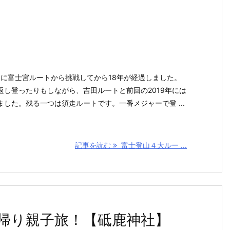
山に富士宮ルートから挑戦してから18年が経過しました。
返し登ったりもしながら、吉田ルートと前回の2019年には
した。残る一つは須走ルートです。一番メジャーで登 ...
記事を読む
富士登山４大ルー ...
帰り親子旅！【砥鹿神社】