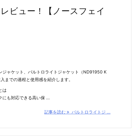
レビュー！【ノースフェイ
】
ジャケット、バルトロライトジャケット（ND91950 K
購入までの過程と使用感を紹介します。
とは
にも対応できる高い保 ...
記事を読む
バルトロライトジ ...