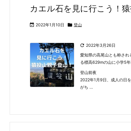
カエル石を見に行こう！猿

2022年1月10日

登山

2022年3月26日
愛知県の高尾山とも称され
る標高629mの山に小学5
登山前夜
2022年1月9日、成人の
がち ...