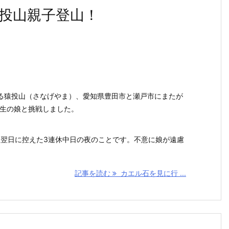
投山親子登山！
る猿投山（さなげやま）、愛知県豊田市と瀬戸市にまたが
年生の娘と挑戦しました。
日を翌日に控えた3連休中日の夜のことです。不意に娘が遠慮
記事を読む
カエル石を見に行 ...