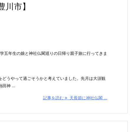
豊川市】
節。小学五年生の娘と神社仏閣巡りの日帰り親子旅に行ってきま
をどうやって過ごそうかと考えていました。先月は大須観
神 ...
記事を読む
天長節に神社仏閣 ...