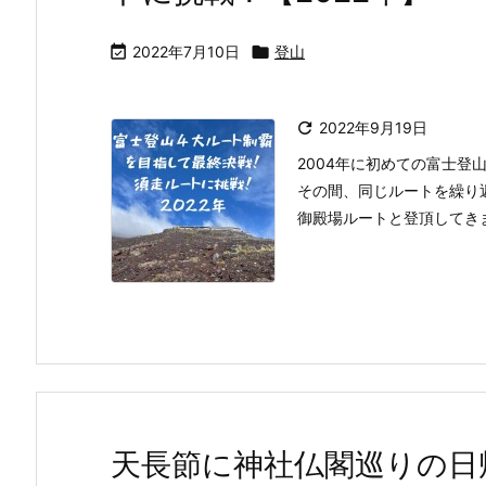

2022年7月10日

登山

2022年9月19日
2004年に初めての富士登
その間、同じルートを繰り
御殿場ルートと登頂してきま
天長節に神社仏閣巡りの日