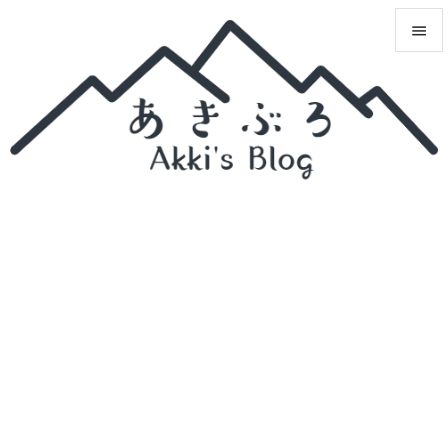


メニュ

サイド

前へ

次へ

検索