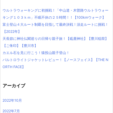
ウルトラウォーキングに初挑戦！「中山道・木曽路ウルトラウォー
キング１０３ｋｍ」不眠不休の２５時間！！【100kmウォーク】
富士登山４大ルート制覇を目指して最終決戦！須走ルートに挑戦！
【2022年】
天長節に神社仏閣巡りの日帰り親子旅！【砥鹿神社】【豊川稲荷】
【ご朱印】【豊川市】
カエル石を見に行こう！猿投山親子登山！
バルトロライトジャケットレビュー！【ノースフェイス】【THE N
ORTH FACE】
アーカイブ
2022年10月
2022年7月