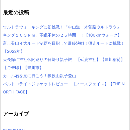
最近の投稿
ウルトラウォーキングに初挑戦！「中山道・木曽路ウルトラウォー
キング１０３ｋｍ」不眠不休の２５時間！！【100kmウォーク】
富士登山４大ルート制覇を目指して最終決戦！須走ルートに挑戦！
【2022年】
天長節に神社仏閣巡りの日帰り親子旅！【砥鹿神社】【豊川稲荷】
【ご朱印】【豊川市】
カエル石を見に行こう！猿投山親子登山！
バルトロライトジャケットレビュー！【ノースフェイス】【THE N
ORTH FACE】
アーカイブ