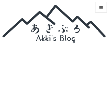


メニュ

サイド

前へ

次へ

検索